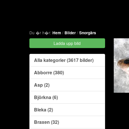
Du �r h�r:
/
/
Hem
Bilder
Snorgärs
Ladda upp bild
Alla kategorier (3617 bilder)
Abborre (380)
Asp (2)
Björkna (6)
Bleka (2)
Braxen (32)