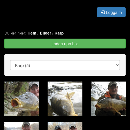
Logga in
Du �r h�r:
/
/
Hem
Bilder
Karp
Ladda upp bild