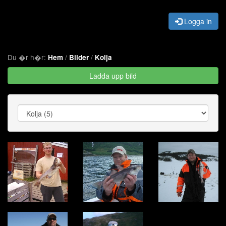
Logga in
Du �r h�r:
/
/
Hem
Bilder
Kolja
Ladda upp bild