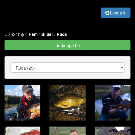
Logga in
Du �r h�r:
/
/
Hem
Bilder
Ruda
Ladda upp bild