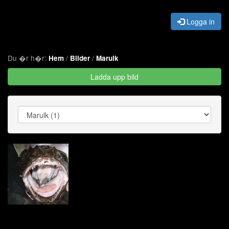
Logga in
Du �r h�r:
/
/
Hem
Bilder
Marulk
Ladda upp bild