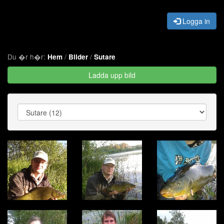
Logga in
Du �r h�r:
/
/
Hem
Bilder
Sutare
Ladda upp bild