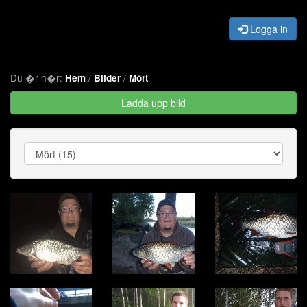
Logga in
Du �r h�r:
/
/
Hem
Bilder
Mört
Ladda upp bild