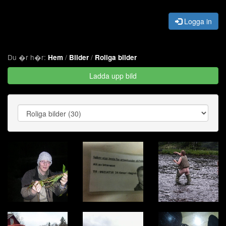
Logga in
Du �r h�r:
/
/
Hem
Bilder
Roliga bilder
Ladda upp bild