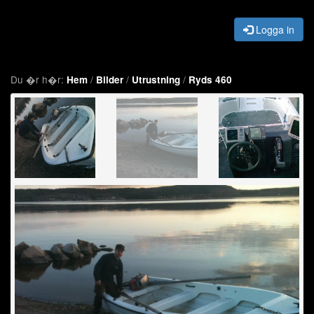
Logga in
Du �r h�r:
/
/
/
Hem
Bilder
Utrustning
Ryds 460