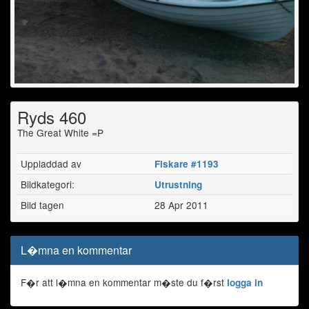
Ryds 460
The Great White =P
Uppladdad av
Fiskare #1193
Bildkategori:
Utrustning
Bild tagen
28 Apr 2011
L�mna en kommentar
F�r att l�mna en kommentar m�ste du f�rst
logga in