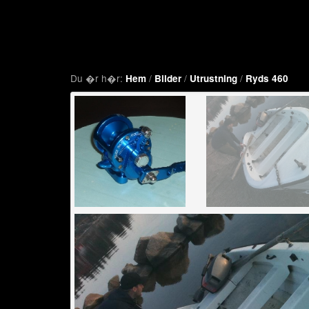
Du �r h�r:
/
/
/
Hem
Bilder
Utrustning
Ryds 460