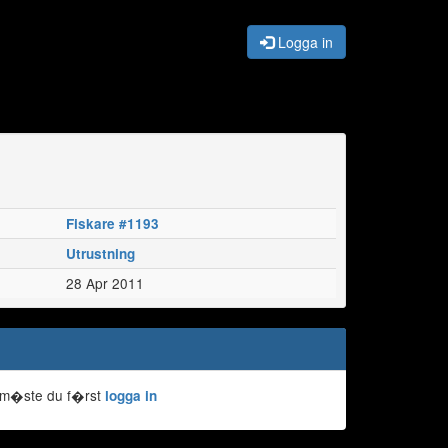
Logga in
Fiskare #1193
Utrustning
28 Apr 2011
 m�ste du f�rst
logga in