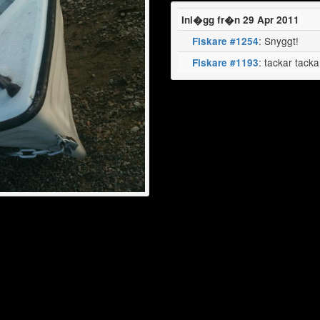
Inl�gg fr�n 29 Apr 2011
: Snyggt!
Fiskare #1254
: tackar tacka
Fiskare #1193