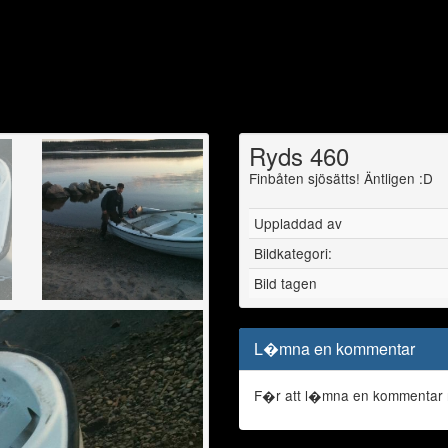
Ryds 460
Finbåten sjösätts! Äntligen :D
Uppladdad av
Bildkategori:
Bild tagen
L�mna en kommentar
F�r att l�mna en kommentar