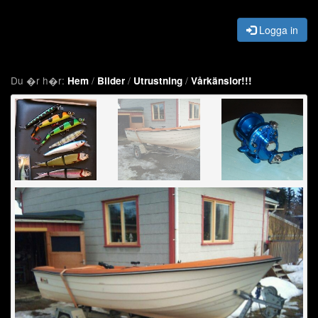
Logga in
Du �r h�r:
/
/
/
Hem
Bilder
Utrustning
Vårkänslor!!!