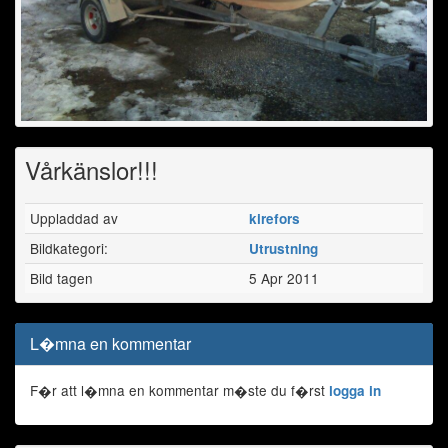
Vårkänslor!!!
Uppladdad av
kirefors
Bildkategori:
Utrustning
Bild tagen
5 Apr 2011
L�mna en kommentar
F�r att l�mna en kommentar m�ste du f�rst
logga in