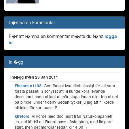
L�mna en kommentar
F�r att l�mna en kommentar m�ste du f�rst
logga
in
Inl�gg
Inl�gg fr�n 23 Jan 2011
: God fångst kvantitetmässigt för att vara
Fiskare #1193
första passet! :) schysst att ni kunde köra levande
dessutom! hade ni lagt ut mörtstuga innan eller tog ni det
på pimpel under tiden? Sedan tycker ju jag att ni körde
alldeles för kort pass :P
: Vi körde med död mört från Naturkompaniet!
kirefors
Jo, det lär bli ett längre pass nästa gång, med tidigare
start, men det mörknar redan kl 14.00 ;)