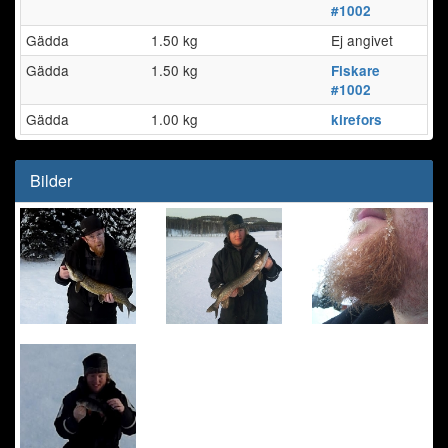
#1002
Gädda
1.50 kg
Ej angivet
Gädda
1.50 kg
Fiskare
#1002
Gädda
1.00 kg
kirefors
Bilder