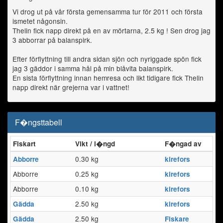
Vi drog ut på vår första gemensamma tur för 2011 och första
ismetet någonsin.
Thelin fick napp direkt på en av mörtarna, 2.5 kg ! Sen drog jag
3 abborrar på balanspirk.
Efter förflyttning till andra sidan sjön och nyriggade spön fick
jag 3 gäddor i samma hål på min blåvita balanspirk.
En sista förflyttning innan hemresa och likt tidigare fick Thelin
napp direkt när grejerna var i vattnet!
F�ngsttabell
Fiskart
Vikt / l�ngd
F�ngad av
0.30 kg
Abborre
kirefors
Abborre
0.25 kg
kirefors
Abborre
0.10 kg
kirefors
2.50 kg
Gädda
kirefors
2.50 kg
Gädda
Fiskare