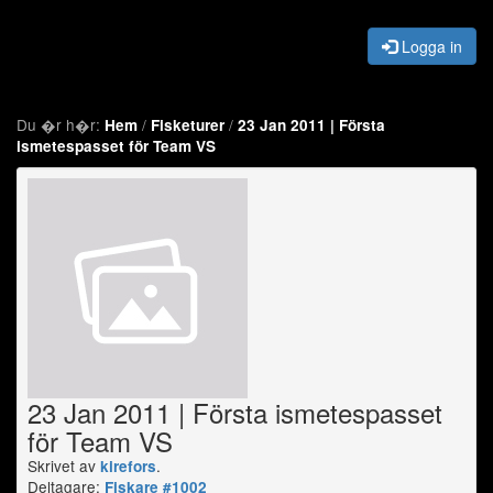
Logga in
Du �r h�r:
/
/
Hem
Fisketurer
23 Jan 2011 | Första
ismetespasset för Team VS
23 Jan 2011 | Första ismetespasset
för Team VS
Skrivet av
.
kirefors
Deltagare:
Fiskare #1002