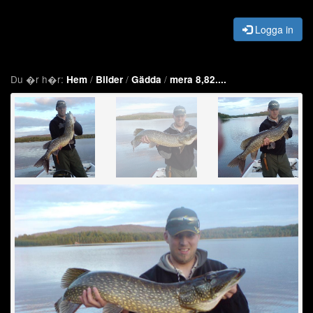
Logga in
Du �r h�r:
/
/
/
Hem
Bilder
Gädda
mera 8,82....