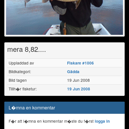
mera 8,82....
Uppladdad av
Fiskare #1006
Bildkategori:
Gädda
Bild tagen
19 Jun 2008
Tillh�r fisketur:
19 Jun 2008
L�mna en kommentar
F�r att l�mna en kommentar m�ste du f�rst
logga in