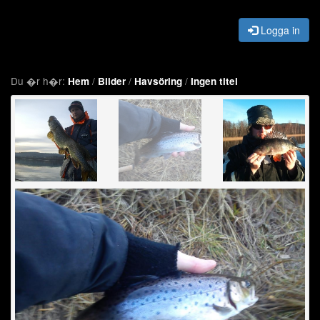
Logga in
Du �r h�r:
/
/
/
Hem
Bilder
Havsöring
Ingen titel