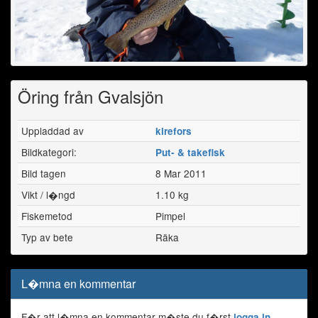
Öring från Gvalsjön
Uppladdad av
kirefors
Bildkategori:
Put- & takefisk
Bild tagen
8 Mar 2011
Vikt / l�ngd
1.10 kg
Fiskemetod
Pimpel
Typ av bete
Räka
L�mna en kommentar
F�r att l�mna en kommentar m�ste du f�rst
logga in