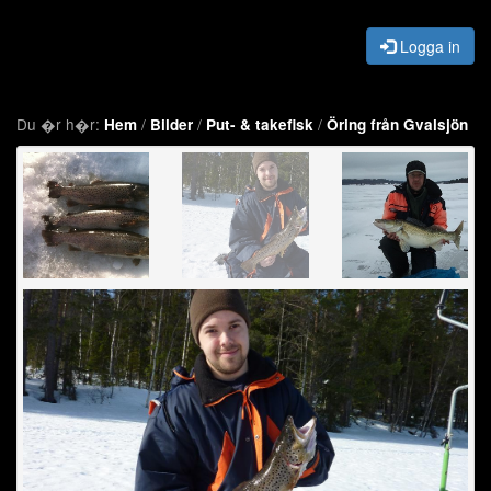
Logga in
Du �r h�r:
/
/
/
Hem
Bilder
Put- & takefisk
Öring från Gvalsjön