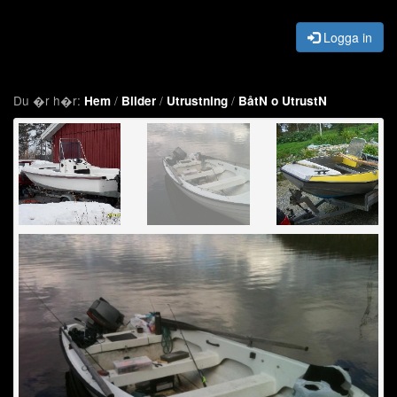
Logga in
Du �r h�r:
/
/
/
Hem
Bilder
Utrustning
BåtN o UtrustN