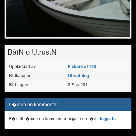
BåtN o UtrustN
Uppladdad av
Fiskare #1193
Bildkategori:
Utrustning
Bild tagen
3 Sep 2011
L�mna en kommentar
F�r att l�mna en kommentar m�ste du f�rst
logga in