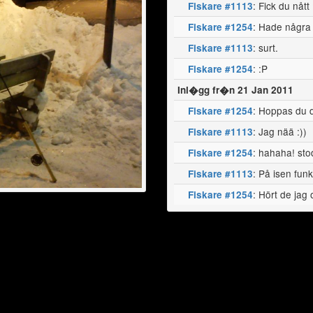
: Fick du nått
Fiskare #1113
: Hade några 
Fiskare #1254
: surt.
Fiskare #1113
: :P
Fiskare #1254
Inl�gg fr�n 21 Jan 2011
: Hoppas du d
Fiskare #1254
: Jag nää :))
Fiskare #1113
: hahaha! sto
Fiskare #1254
: På isen funk
Fiskare #1113
: Hört de jag 
Fiskare #1254