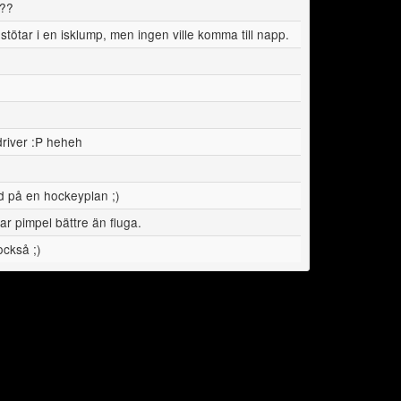
 ??
stötar i en isklump, men ingen ville komma till napp.
river :P heheh
d på en hockeyplan ;)
ar pimpel bättre än fluga.
också ;)