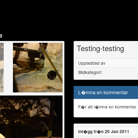
ng
Testing-testing
Uppladdad av
Bildkategori:
L�mna en kommentar
F�r att l�mna en kommentar
Inl�gg fr�n 20 Jan 2011