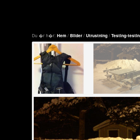
Du �r h�r:
/
/
/
Hem
Bilder
Utrustning
Testing-testi