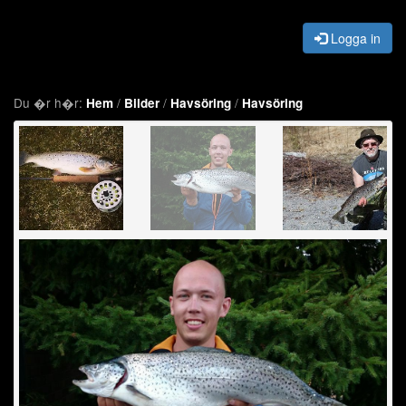
Logga in
Du �r h�r:
/
/
/
Hem
Bilder
Havsöring
Havsöring