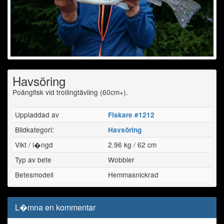
Havsöring
Poängfisk vid trollingtävling (60cm+).
Uppladdad av
Fiskare #1212
Bildkategori:
Havsöring
Vikt / l�ngd
2.96 kg / 62 cm
Typ av bete
Wobbler
Betesmodell
Hemmasnickrad
L�mna en kommentar